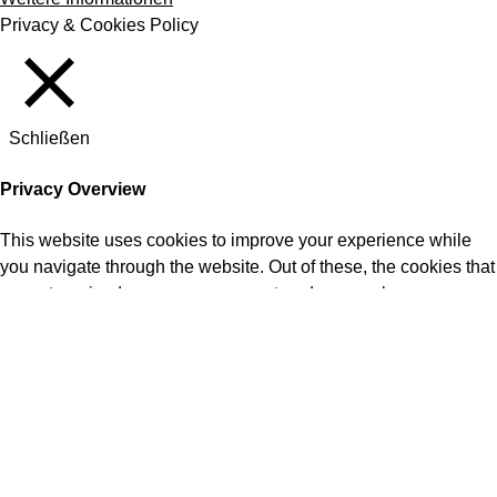
Privacy & Cookies Policy
Schließen
Privacy Overview
This website uses cookies to improve your experience while
you navigate through the website. Out of these, the cookies that
are categorized as necessary are stored on your browser as
they are essential for the working of basic functionalities of the
website. We also use third-party cookies that help us analyze
and understand how you use this website. These cookies will
be stored in your browser only with your consent. You also
have the option to opt-out of these cookies. But opting out of
some of these cookies may affect your browsing experience.
Necessary