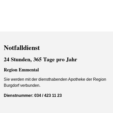
Balance Kundenzeitschrift
Basische Entgiftung „Lava Pure“
Basische Körperpflege „Romulsan“
Notfalldienst
Basisch trinken „ECAIA“
24 Stunden, 365 Tage pro Jahr
i-Like – Ganzheitliche Regeneration
Region Emmental
Sie werden mit der diensthabenden Apotheke der Region
Juice Plus+
Burgdorf verbunden.
Dienstnummer: 034 / 423 11 23
„Moringa Oleifera“ Wunderbaum
Augmented NAC – Long Covid