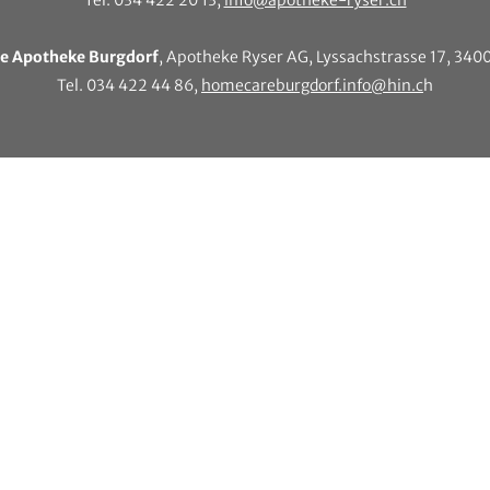
Tel. 034 422 20 13,
info@apotheke-ryser.ch
e Apotheke Burgdorf
, Apotheke Ryser AG, Lyssachstrasse 17, 340
Tel. 034 422 44 86,
homecareburgdorf.info@hin.c
h